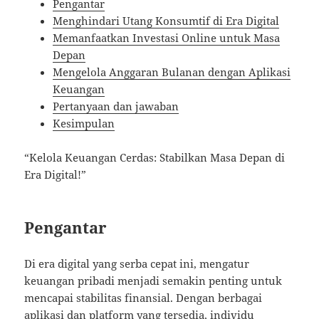
Pengantar
Menghindari Utang Konsumtif di Era Digital
Memanfaatkan Investasi Online untuk Masa
Depan
Mengelola Anggaran Bulanan dengan Aplikasi
Keuangan
Pertanyaan dan jawaban
Kesimpulan
“Kelola Keuangan Cerdas: Stabilkan Masa Depan di
Era Digital!”
Pengantar
Di era digital yang serba cepat ini, mengatur
keuangan pribadi menjadi semakin penting untuk
mencapai stabilitas finansial. Dengan berbagai
aplikasi dan platform yang tersedia, individu