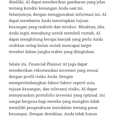
dimiliki, AI dapat memberikan gambaran yang jelas
tentang kondisi keuangan Anda saat ini.
Selanjutnya, dengan menggunakan informasi ini, AI
dapat membantu Anda menetapkan tujuan
keuangan yang realistis dan terukur. Misalnya, jika
Anda ingin menabung untuk membeli rumah, AI
dapat menghitung berapa banyak yang perlu Anda
sisihkan setiap bulan untuk mencapai target
tersebut dalam jangka waktu yang diinginkan.
Selain itu, Financial Planner AI juga dapat
memberikan rekomendasi investasi yang sesuai
dengan profil risiko Anda. Dengan
mempertimbangkan faktor-faktor seperti usia,
tujuan keuangan, dan toleransi risiko, AI dapat
menyarankan portofolio investasi yang optimal. Ini
sangat berguna bagi mereka yang mungkin tidak
memiliki pengetahuan mendalam tentang pasar
keuangan. Dengan demikian, Anda tidak hanya