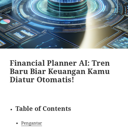
Financial Planner AI: Tren
Baru Biar Keuangan Kamu
Diatur Otomatis!
Table of Contents
Pengantar