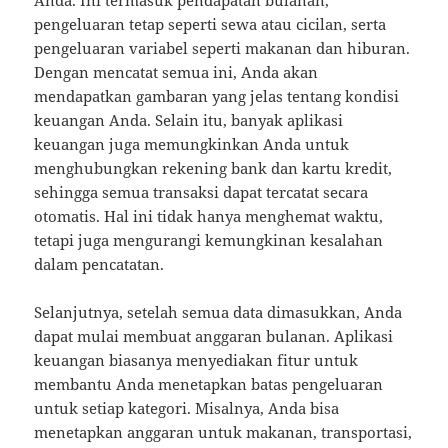
pengeluaran tetap seperti sewa atau cicilan, serta
pengeluaran variabel seperti makanan dan hiburan.
Dengan mencatat semua ini, Anda akan
mendapatkan gambaran yang jelas tentang kondisi
keuangan Anda. Selain itu, banyak aplikasi
keuangan juga memungkinkan Anda untuk
menghubungkan rekening bank dan kartu kredit,
sehingga semua transaksi dapat tercatat secara
otomatis. Hal ini tidak hanya menghemat waktu,
tetapi juga mengurangi kemungkinan kesalahan
dalam pencatatan.
Selanjutnya, setelah semua data dimasukkan, Anda
dapat mulai membuat anggaran bulanan. Aplikasi
keuangan biasanya menyediakan fitur untuk
membantu Anda menetapkan batas pengeluaran
untuk setiap kategori. Misalnya, Anda bisa
menetapkan anggaran untuk makanan, transportasi,