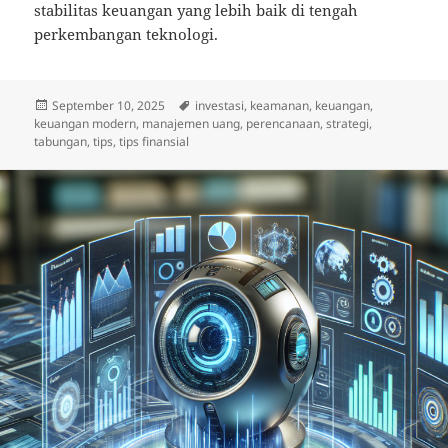
stabilitas keuangan yang lebih baik di tengah
perkembangan teknologi.
Diposkan
Tag
September 10, 2025
investasi
,
keamanan
,
keuangan
,
pada
keuangan modern
,
manajemen uang
,
perencanaan
,
strategi
,
tabungan
,
tips
,
tips finansial