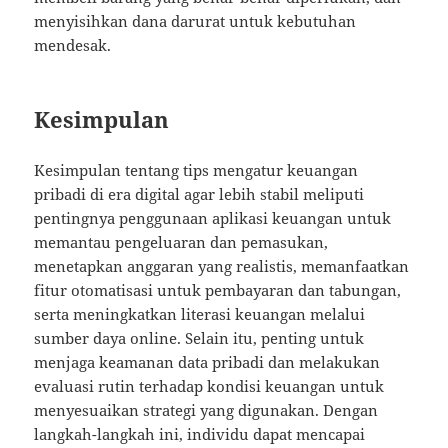
menyisihkan dana darurat untuk kebutuhan
mendesak.
Kesimpulan
Kesimpulan tentang tips mengatur keuangan
pribadi di era digital agar lebih stabil meliputi
pentingnya penggunaan aplikasi keuangan untuk
memantau pengeluaran dan pemasukan,
menetapkan anggaran yang realistis, memanfaatkan
fitur otomatisasi untuk pembayaran dan tabungan,
serta meningkatkan literasi keuangan melalui
sumber daya online. Selain itu, penting untuk
menjaga keamanan data pribadi dan melakukan
evaluasi rutin terhadap kondisi keuangan untuk
menyesuaikan strategi yang digunakan. Dengan
langkah-langkah ini, individu dapat mencapai