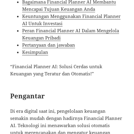
Bagaimana Financial Planner AI Membantu
Mencapai Tujuan Keuangan Anda
Keuntungan Menggunakan Financial Planner
AI Untuk Investasi
Peran Financial Planner AI Dalam Mengelola
Keuangan Pribadi
Pertanyaan dan jawaban
Kesimpulan
“Financial Planner AI: Solusi Cerdas untuk
Keuangan yang Teratur dan Otomatis!”
Pengantar
Di era digital saat ini, pengelolaan keuangan
semakin mudah dengan hadirnya Financial Planner
AI. Teknologi ini menawarkan solusi otomatis
untuk merencanakan dan mengatur keuangan