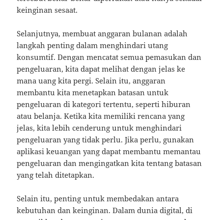
keinginan sesaat.
Selanjutnya, membuat anggaran bulanan adalah
langkah penting dalam menghindari utang
konsumtif. Dengan mencatat semua pemasukan dan
pengeluaran, kita dapat melihat dengan jelas ke
mana uang kita pergi. Selain itu, anggaran
membantu kita menetapkan batasan untuk
pengeluaran di kategori tertentu, seperti hiburan
atau belanja. Ketika kita memiliki rencana yang
jelas, kita lebih cenderung untuk menghindari
pengeluaran yang tidak perlu. Jika perlu, gunakan
aplikasi keuangan yang dapat membantu memantau
pengeluaran dan mengingatkan kita tentang batasan
yang telah ditetapkan.
Selain itu, penting untuk membedakan antara
kebutuhan dan keinginan. Dalam dunia digital, di