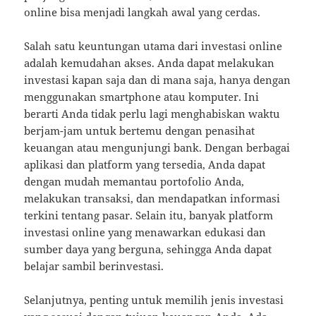
online bisa menjadi langkah awal yang cerdas.
Salah satu keuntungan utama dari investasi online
adalah kemudahan akses. Anda dapat melakukan
investasi kapan saja dan di mana saja, hanya dengan
menggunakan smartphone atau komputer. Ini
berarti Anda tidak perlu lagi menghabiskan waktu
berjam-jam untuk bertemu dengan penasihat
keuangan atau mengunjungi bank. Dengan berbagai
aplikasi dan platform yang tersedia, Anda dapat
dengan mudah memantau portofolio Anda,
melakukan transaksi, dan mendapatkan informasi
terkini tentang pasar. Selain itu, banyak platform
investasi online yang menawarkan edukasi dan
sumber daya yang berguna, sehingga Anda dapat
belajar sambil berinvestasi.
Selanjutnya, penting untuk memilih jenis investasi