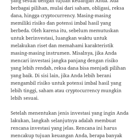
yang sesuai dengan tujuan keuangan Anda. Ada
berbagai pilihan, mulai dari saham, obligasi, reksa
dana, hingga cryptocurrency. Masing-masing
memiliki risiko dan potensi imbal hasil yang
berbeda. Oleh karena itu, sebelum memutuskan
untuk berinvestasi, luangkan waktu untuk
melakukan riset dan memahami karakteristik
masing-masing instrumen. Misalnya, jika Anda
mencari investasi jangka panjang dengan risiko
yang lebih rendah, reksa dana bisa menjadi pilihan
yang baik. Di sisi lain, jika Anda lebih berani
mengambil risiko untuk potensi imbal hasil yang
lebih tinggi, saham atau cryptocurrency mungkin
lebih sesuai.
Setelah menentukan jenis investasi yang ingin Anda
lakukan, langkah selanjutnya adalah membuat
rencana investasi yang jelas. Rencana ini harus
mencakup tujuan keuangan Anda, berapa banyak