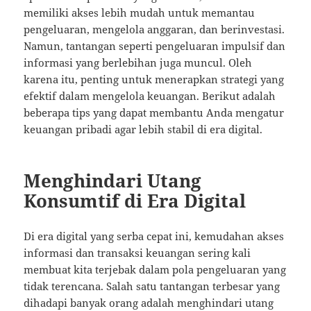
memiliki akses lebih mudah untuk memantau
pengeluaran, mengelola anggaran, dan berinvestasi.
Namun, tantangan seperti pengeluaran impulsif dan
informasi yang berlebihan juga muncul. Oleh
karena itu, penting untuk menerapkan strategi yang
efektif dalam mengelola keuangan. Berikut adalah
beberapa tips yang dapat membantu Anda mengatur
keuangan pribadi agar lebih stabil di era digital.
Menghindari Utang
Konsumtif di Era Digital
Di era digital yang serba cepat ini, kemudahan akses
informasi dan transaksi keuangan sering kali
membuat kita terjebak dalam pola pengeluaran yang
tidak terencana. Salah satu tantangan terbesar yang
dihadapi banyak orang adalah menghindari utang